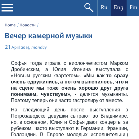
Ru
Eng
Fin
Philharmonic
Home
Новости
Вечер камерной музыки
Current events
21
monday
April
2014,
Festivals
Софья тогда играла с виолончелистом Марком
Дробинским, а Юлия Игонина выступала с
«Новым русским квартетом».
«Мы как-то сразу
очень сдружились, а потом выяснилось, что и
на сцене мы тоже очень хорошо друг друга
понимаем, чувствуем»,
- делятся музыканты.
Поэтому теперь они часто гастролируют вместе.
На следующий день после выступления в
Петрозаводске девушки сыграют во Владимире,
но, в основном, Юлия и Софья дают концерты за
рубежом, часто выступают в Германии, Франции,
Голландии. В Европе молодых исполнительниц