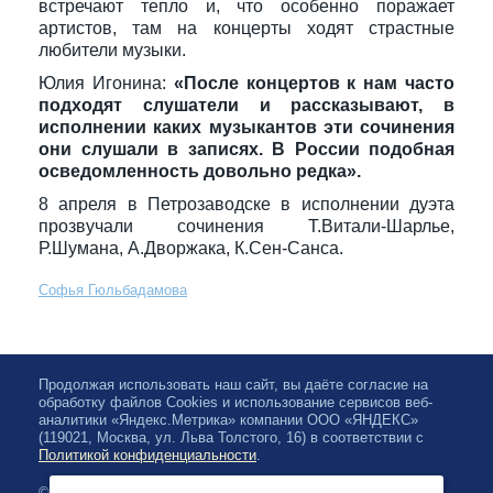
встречают тепло и, что особенно поражает
артистов, там на концерты ходят страстные
любители музыки.
Юлия Игонина:
«После концертов к нам часто
подходят слушатели и рассказывают, в
исполнении каких музыкантов эти сочинения
они слушали в записях. В России подобная
осведомленность довольно редка».
8 апреля в Петрозаводске в исполнении дуэта
прозвучали сочинения Т.Витали-Шарлье,
Р.Шумана, А.Дворжака, К.Сен-Санса.
Софья Гюльбадамова
Продолжая использовать наш сайт, вы даёте согласие на
обработку файлов Cookies и использование сервисов веб-
аналитики «Яндекс.Метрика» компании ООО «ЯНДЕКС»
(119021, Москва, ул. Льва Толстого, 16) в соответствии с
Политикой конфиденциальности
.
© 2026, Karelian State Philharmonic