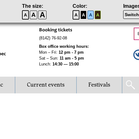
The size:
Color:
Image
A
A
Switch
A
A
A
A
A
Booking tickets
(8142) 76-92-08
Box office working hours:
Mon – Fri:
12 pm - 7 pm
рес
Sat – Sun:
11 am - 5 pm
Lunch:
14:30 — 15:00
ic
Current events
Festivals