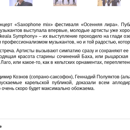
нцерт «Saxophone mix» фестиваля «Осенняя лира». Публ
музыкантов выступала впервые, молодые артисты уже хор
eala Symphony» – их выступление проходило на глади оз
профессионализмом музыкантов, но и той радостью, котор
встреча. Артисты вызывают симпатию сразу и сохраняют ее 
одящая красота старины сочинений Баха, или рыцарская 
Лаго, или какое-то, как в кельтских орнаментах, переплет
мир Кознов (сопрано-саксофон), Геннадий Полуяктов (аль
тпускаемые карельской публикой, доказали всем аплод
то очень скоро будет максимально обожаема.
ботку файлов Cookies и использование сервисов веб-аналитики «Яндекс
e