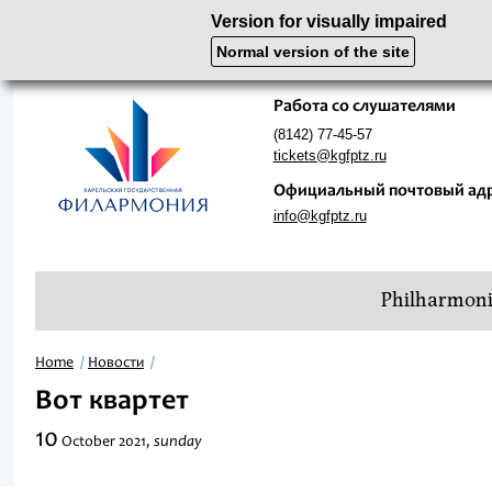
Version for visually impaired
Normal version of the site
Работа со слушателями
(8142) 77-45-57
tickets@kgfptz.ru
Официальный почтовый ад
info@kgfptz.ru
Philharmon
Home
Новости
Вот квартет
10
sunday
October
2021,