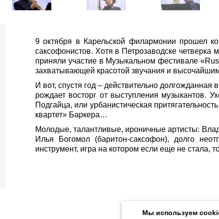
9 октября в Карельской филармонии прошел ко
саксофонистов. Хотя в Петрозаводске четверка 
приняли участие в Музыкальном фестивале «Rusk
захватывающей красотой звучания и высочайшим 
И вот, спустя год – действительно долгожданная 
рождает восторг от выступления музыкантов. Ух
Подгайца, или урбанистическая притягательность 
квартет» Баркера…
Молодые, талантливые, ироничные артисты: Влади
Илья Богомол (баритон-саксофон), долго нео
инструмент, игра на котором если еще не стала, 
Продолжая использовать наш сайт, вы даёте согласие на обра
Толстого, 16) в соответствии с
Политикой конфиденциальности
.
Мы используем cooki