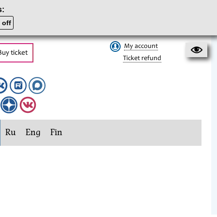
s:
 off
My account
Buy ticket
Ticket refund
Ru
Eng
Fin