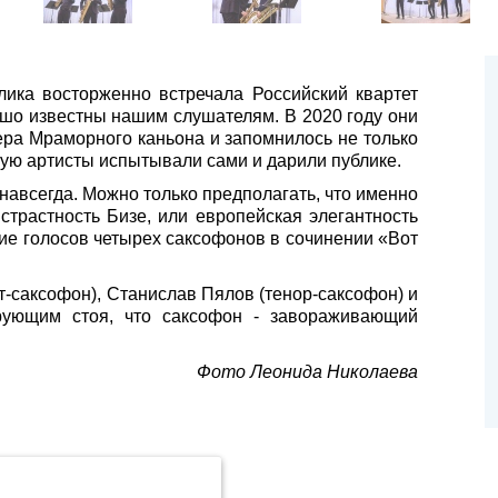
ика восторженно встречала Российский квартет
ошо известны нашим слушателям. В 2020 году они
ера Мраморного каньона и запомнилось не только
ую артисты испытывали сами и дарили публике.
навсегда. Можно только предполагать, что именно
страстность Бизе, или европейская элегантность
ение голосов четырех саксофонов в сочинении «Вот
т-саксофон), Станислав Пялов (тенор-саксофон) и
ирующим стоя, что саксофон - завораживающий
Фото Леонида Николаева
.Метрика» компании ООО «ЯНДЕКС» (119021, Москва, ул. Льва