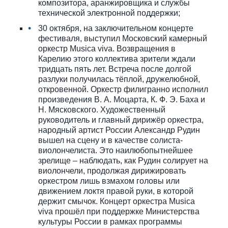
композитора, аранжировщика и службы
технической электронной поддержки;
30 октября, на заключительном концерте
фестиваля, выступил Московский камерный
оркестр Musica viva. Возвращения в
Карелию этого коллектива зрители ждали
тридцать пять лет. Встреча после долгой
разлуки получилась тёплой, дружелюбной,
откровенной. Оркестр филигранно исполнил
произведения В. А. Моцарта, К. Ф. Э. Баха и
Н. Мясковского. Художественный
руководитель и главный дирижёр оркестра,
народный артист России Александр Рудин
вышел на сцену и в качестве солиста-
виолончелиста. Это наилюбопытнейшее
зрелище – наблюдать, как Рудин солирует на
виолончели, продолжая дирижировать
оркестром лишь взмахом головы или
движением локтя правой руки, в которой
держит смычок. Концерт оркестра Musica
viva прошёл при поддержке Министерства
культуры России в рамках программы