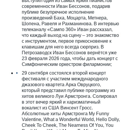
выступил один из самых ярких пианистов
современности Иван Бессонов, подарив
публике безупречное исполнение
произведений Баха, Моцарта, Метнера,
Шопена, Равеля и Рахманинова. В интервью
телеканалу «Сампо 360» Иван рассказал,
что каждый выход на сцену – это знакомство
с инструментом, первое прикосновение к
клавишам для него всегда сюрприз. В
Петрозаводск Иван Бессонов вернётся уже
23 февраля 2026 года, чтобы дать концерт с
Симфоническим оркестром филармонии;
29 сентября состоялся второй концерт
фестиваля с участием международного
джазового квартета Арка Овруцкого,
который представил публике программу из
хитов великого Луи Армстронга. Солировал
в этот вечер яркий и харизматичный
вокалист из США Винсент Гросс.
Абсолютные хиты Армстронга My Funny
Valentine, What a Wonderful World, Hello Dolly,
Cheek To Cheek, The Nearness Of You, You