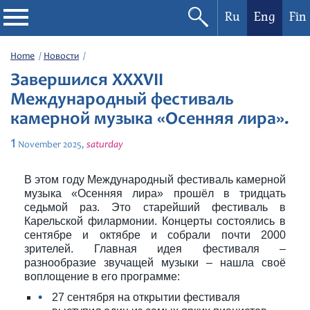
Ru
Eng
Fin
Philharmonic
Home
Новости
Завершился ХХXVII
Current events
Международный фестиваль
камерной музыка «Осенняя лира».
Festivals
1
saturday
November
2025,
В этом году Международный фестиваль камерной
музыка «Осенняя лира» прошёл в тридцать
седьмой раз. Это старейший фестиваль в
Карельской филармонии. Концерты состоялись в
сентябре и октябре и собрали почти 2000
зрителей. Главная идея фестиваля –
разнообразие звучащей музыки – нашла своё
воплощение в его программе:
27 сентября на открытии фестиваля