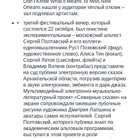
Don’t Know What it Means To Miss New
Orleans нашли у аудитории тёплый отклик –
зал подпевал артистам;
третий фестивальный вечер, который
состоялся 22 октября, был поистине
экспериментальным – московский альтист
Сергей Полтавский и его коллеги-
единомышленники Руст Позюмский (фидл,
художественное слово), Алиса Тен (вокал),
Сергей Летов (саксофон, флейта) и
Владимир Волков (контрабас) представили
на суд публики электронную версию сказок
Архангельской области, погрузив аудиторию
в звуки электроники, эмбиента и дарк-джаза.
Мультимедийный электронно-музыкально-
литературный проект «Северные сказки» на
экране сопровождали ожившие лубочные
рисунки художника Дмитрия Лапшина и
аватары самих исполнителей. Сергей
Полтавский, которого публика знает по
академическим альтовым программам,
выступил в этом проекте в роли