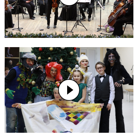
КАМЕРНЫЙ КОНЦЕРТ "PARLAMI
D'AMORE". ФРАГМЕНТ
"САРАБАНДА" И.С.БАХА В
ИСПОЛНЕНИИ НИКИТЫ
БОРИСОГЛЕБСКОГО