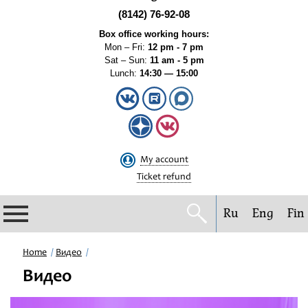
(8142) 76-92-08
Box office working hours:
Mon – Fri:
12 pm - 7 pm
Sat – Sun:
11 am - 5 pm
Lunch:
14:30 — 15:00
My account
Ticket refund
Ru
Eng
Fin
Philharmonic
Home
Видео
Видео
Current events