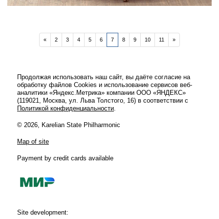
«
2
3
4
5
6
7
8
9
10
11
»
Продолжая использовать наш сайт, вы даёте согласие на
обработку файлов Cookies и использование сервисов веб-
аналитики «Яндекс.Метрика» компании ООО «ЯНДЕКС»
(119021, Москва, ул. Льва Толстого, 16) в соответствии с
Политикой конфиденциальности
.
«ШОПЕН». ФРАГМЕНТЫ КОНЦЕРТА
МИХАИЛА ЛИДСКОГО
© 2026, Karelian State Philharmonic
Map of site
Payment by credit cards available
Site development: