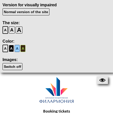
Version for visually impaired
Normal version of the site
The size:
A
A
A
Color:
A
A
A
A
Images:
Switch off
Booking tickets