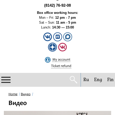
(8142) 76-92-08
Box office working hours:
Mon – Fri:
12 pm - 7 pm
Sat – Sun:
11 am - 5 pm
Lunch:
14:30 — 15:00
My account
Ticket refund
Ru
Eng
Fin
Philharmonic
Home
Видео
Видео
Current events