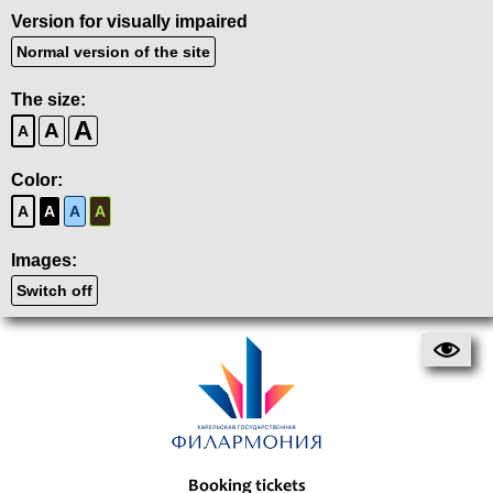
Version for visually impaired
Normal version of the site
The size:
A
A
A
Color:
A
A
A
A
Images:
Switch off
Booking tickets