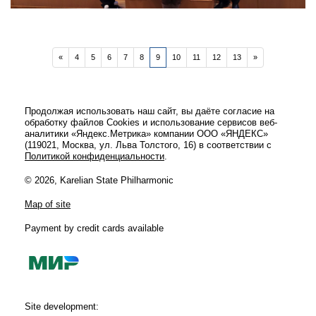
«
4
5
6
7
8
9
10
11
12
13
»
Продолжая использовать наш сайт, вы даёте согласие на
обработку файлов Cookies и использование сервисов веб-
аналитики «Яндекс.Метрика» компании ООО «ЯНДЕКС»
(119021, Москва, ул. Льва Толстого, 16) в соответствии с
Политикой конфиденциальности
.
ПРИКЛЮЧЕНИЯ БУРАТИНО
© 2026, Karelian State Philharmonic
Map of site
Payment by credit cards available
Site development: