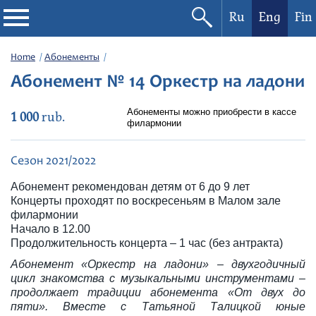
Ru
Eng
Fin
Philharmonic
Home
Абонементы
Абонемент № 14 Оркестр на ладони
Current events
Абонементы можно приобрести в кассе
1 000
rub.
филармонии
Festivals
Сезон 2021/2022
Абонемент рекомендован детям от 6 до 9 лет
Концерты проходят по воскресеньям в Малом зале
филармонии
Начало в 12.00
Продолжительность концерта – 1 час (без антракта)
Абонемент «Оркестр на ладони» – двухгодичный
цикл знакомства с музыкальными инструментами –
продолжает традиции абонемента «От двух до
пяти». Вместе с Татьяной Талицкой юные