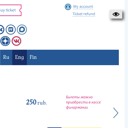
My account
uy ticket
Ticket refund
Ru
Eng
Fin
Билеты можно
250
rub.
приобрести в кассе
филармонии