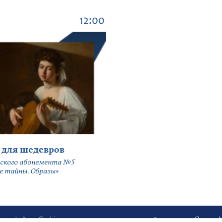
12:00
 для шедевров
ского абонемента №5
е тайны. Образы»
ботку файлов Cookies и использование сервисов веб-аналитики «Яндекс