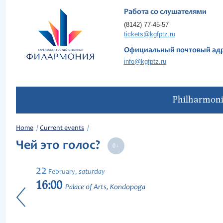
Работа со слушателями
(8142) 77-45-57
tickets@kgfptz.ru
Официальный почтовый ад
info@kgfptz.ru
Philharmon
Home
Current events
Чей это голос?
22
saturday
February,
16:00
Palace of Arts, Kondopoga