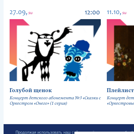
27.09,
11.10,
12:00
su
su
Голубой щенок
Плейлист
Концерт детского абонемента №3 «Сказки с
Концерт дет
Оркестром «Онего» (1 серия)
«Оркестровы
Продолжая использовать наш сайт, вы даёте согласие на обра