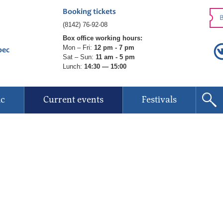
Booking tickets
B
(8142) 76-92-08
Box office working hours:
Mon – Fri:
12 pm - 7 pm
рес
Sat – Sun:
11 am - 5 pm
Lunch:
14:30 — 15:00
ic
Current events
Festivals