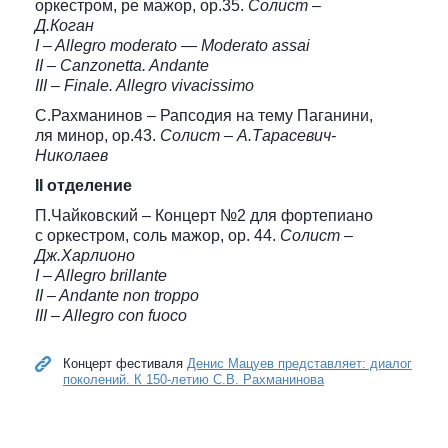
оркестром, ре мажор, ор.35.
Солист –
Д.Коган
I – Allegro moderato — Moderato assai
II – Canzonetta. Andante
III – Finale. Allegro vivacissimo
С.Рахманинов – Рапсодия на тему Паганини,
ля минор, ор.43.
Солист – А.Тарасевич-
Николаев
II отделение
П.Чайковский – Концерт №2 для фортепиано
с оркестром, соль мажор, ор. 44.
Солист –
Дж.Харлионо
I – Allegro brillante
II – Andante non troppo
III – Allegro con fuoco
Концерт фестиваля
Денис Мацуев представляет: диалог
поколений. К 150-летию С.В. Рахманинова