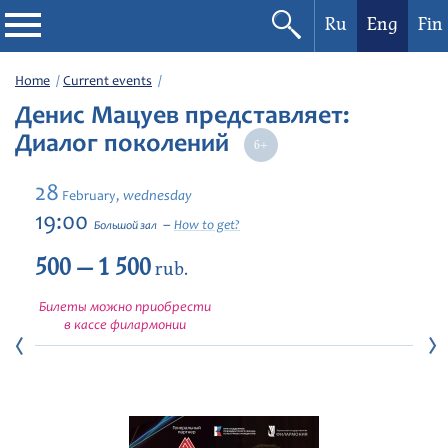
Ru
Eng
Fin
Philharmonic
Home
Current events
Денис Мацуев представляет:
Current events
Диалог поколений
Festivals
28
wednesday
February,
19:00
How to get?
Большой зал
500 — 1 500
rub.
Билеты можно приобрести
в кассе филармонии