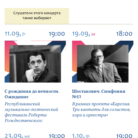
Слушатели этого концерта
также выбирают
11.09,
19.09,
19:00
18:00
fr
sa
С рождения до вечности.
Шостакович. Симфония
Ожидание
№13
Республиканский
В рамках проекта «Карелия.
музыкально-поэтический
Три кантаты для солистов,
фестиваль Роберта
хора и оркестра»
Рождественского
23.09,
1.10,
19:00
19:00
we
th