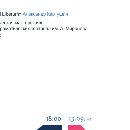
d Liberum»
Александр Картушин
ческая мастерская»,
раматических театров» им. А. Миронова
к
23.09,
18:00
we