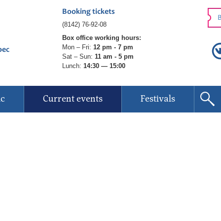
Booking tickets
B
(8142) 76-92-08
Box office working hours:
Mon – Fri:
12 pm - 7 pm
рес
Sat – Sun:
11 am - 5 pm
Lunch:
14:30 — 15:00
ic
Current events
Festivals