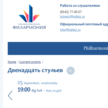
Работа со слушателями
(8142) 77-45-57
tickets@kgfptz.ru
Официальный почтовый ад
info@kgfptz.ru
Philharmon
Home
Current events
Двенадцать стульев
25
wednesday
September,
19:00
Big hall
How to get?