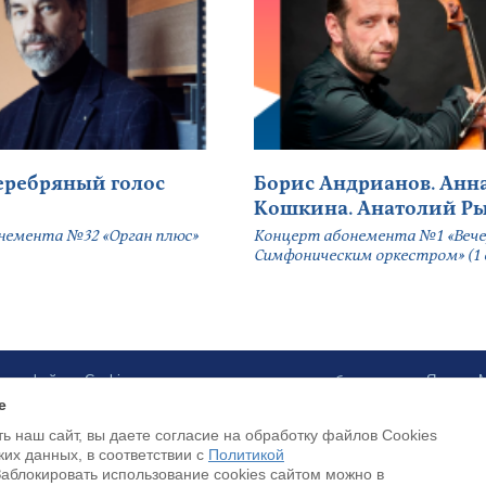
серебряный голос
Борис Андрианов. Анн
Кошкина. Анатолий Р
немента №32 «Орган плюс»
Концерт абонемента №1 «Вече
Симфоническим оркестром» (1 
ботку файлов Cookies и использование сервисов веб-аналитики «Яндекс
e
ь наш сайт, вы даете согласие на обработку файлов Cookies
Payment by credit cards available
ких данных, в соответствии с
Политикой
Заблокировать использование cookies сайтом можно в