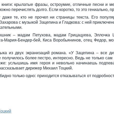
 книги: крылатые фразы, остроумие, отличные песни и м
жно перечислять долго. Если коротко, то это гениально, п
даже те, кто не прочел ни страницы текста. Его попул
Захарова с музыкой Зацепина и Гладкова: с ней приключен
кательными.
ошник – мадам Петухова, мадам Грицацуева, Эллочка
та-Мария-Бендер-бей, Киса Воробьянинов, отец Федор, мо
ыка из двух экранизаций романа. «У Зацепина – все ди
е получилось более пестро, интересно. Ведь не только са
тоже: услышишь имя героя и невольно начинаешь подпев
 рассказывает дирижер Михаил Тоцкий.
идно только одно: приходится отказываться от подробнос
Тоцкий