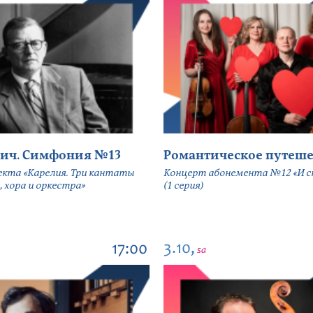
ич. Симфония №13
Романтическое путеше
екта «Карелия. Три кантаты
Концерт абонемента №12 «И сн
, хора и оркестра»
(1 серия)
3.10,
17:00
sa