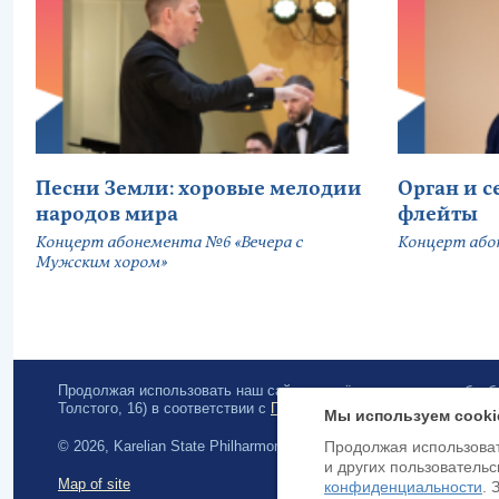
Песни Земли: хоровые мелодии
Орган и 
народов мира
флейты
Концерт абонемента №6 «Вечера с
Концерт або
Мужским хором»
Продолжая использовать наш сайт, вы даёте согласие на обра
Толстого, 16) в соответствии с
Политикой конфиденциальности
.
Мы используем cooki
© 2026, Karelian State Philharmonic
Продолжая использоват
и других пользовательс
Map of site
конфиденциальности
. 