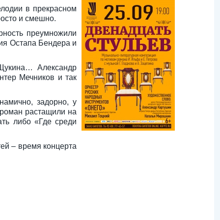
елодии в прекрасном
росто и смешно.
ярность преумножили
ия Остапа Бендера и
 Щукина… Александр
нтер Мечников и так
намично, задорно, у
м роман растащили на
ать либо «Где среди
тей – время концерта