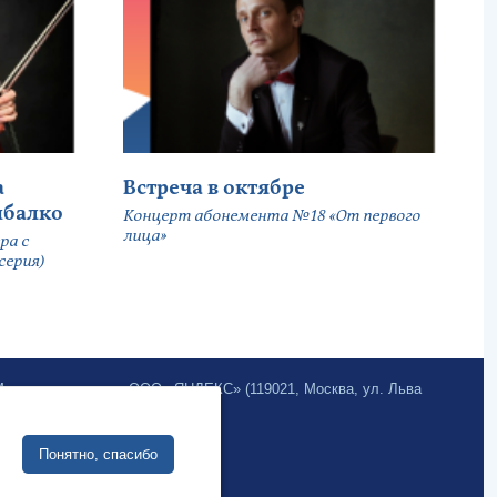
а
Встреча в октябре
ыбалко
Концерт абонемента №18 «От первого
лица»
ра с
серия)
.Метрика» компании ООО «ЯНДЕКС» (119021, Москва, ул. Льва
Site development:
Понятно, спасибо
Internet business systems