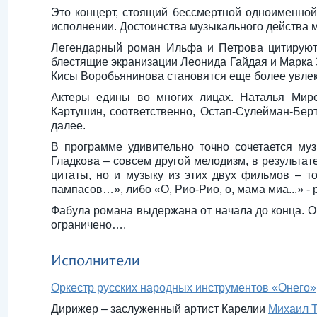
Это концерт, стоящий бессмертной одноименной
исполнении. Достоинства музыкального действа мо
Легендарный роман Ильфа и Петрова цитируют 
блестящие экранизации Леонида Гайдая и Марка 
Кисы Воробьянинова становятся еще более увле
Актеры едины во многих лицах. Наталья Мир
Картушин, соответственно, Остап-Сулейман-Бер
далее.
В программе удивительно точно сочетается муз
Гладкова – совсем другой мелодизм, в результат
цитаты, но и музыку из этих двух фильмов – 
пампасов…», либо «О, Рио-Рио, о, мама миа...» -
Фабула романа выдержана от начала до конца. Об
ограничено….
Исполнители
Оркестр русских народных инструментов «Онего»
Дирижер – заслуженный артист Карелии
Михаил 