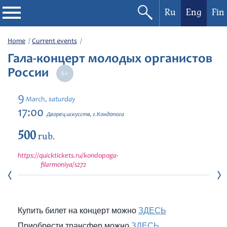
Ru
Eng
Fin
Philharmonic
Home
Current events
Гала-концерт молодых органистов
Current events
России
Festivals
9
saturday
March,
17:00
Дворец искусств, г.Кондопога
500
rub.
https://quicktickets.ru/kondopoga-
filarmoniya/s272
Купить билет на концерт можно
ЗДЕСЬ
Приобрести трансфер можно
ЗДЕСЬ