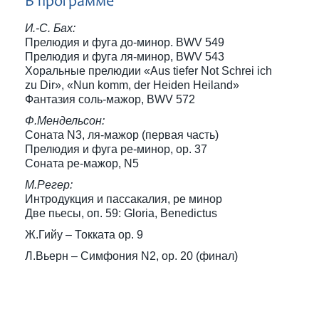
В программе
И.-С. Бах:
Прелюдия и фуга до-минор. BWV 549
Прелюдия и фуга ля-минор, BWV 543
Хоральные прелюдии «Aus tiefer Not Schrei ich
zu Dir», «Nun komm, der Heiden Heiland»
Фантазия соль-мажор, BWV 572
Ф.Мендельсон:
Соната N3, ля-мажор (первая часть)
Прелюдия и фуга ре-минор, ор. 37
Соната ре-мажор, N5
М.Регер:
Интродукция и пассакалия, ре минор
Две пьесы, оп. 59: Gloria, Benedictus
Ж.Гийу – Токката ор. 9
Л.Вьерн – Симфония N2, ор. 20 (финал)