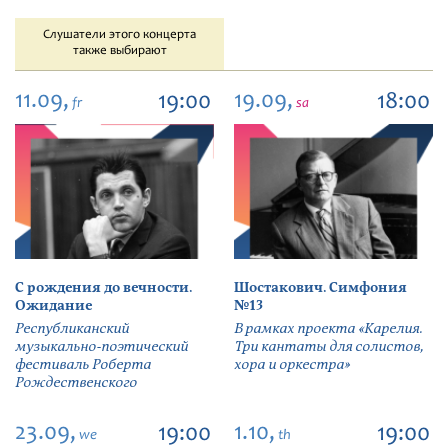
Слушатели этого концерта
также выбирают
11.09,
19.09,
19:00
18:00
fr
sa
С рождения до вечности.
Шостакович. Симфония
Ожидание
№13
Республиканский
В рамках проекта «Карелия.
музыкально-поэтический
Три кантаты для солистов,
фестиваль Роберта
хора и оркестра»
Рождественского
23.09,
1.10,
19:00
19:00
we
th