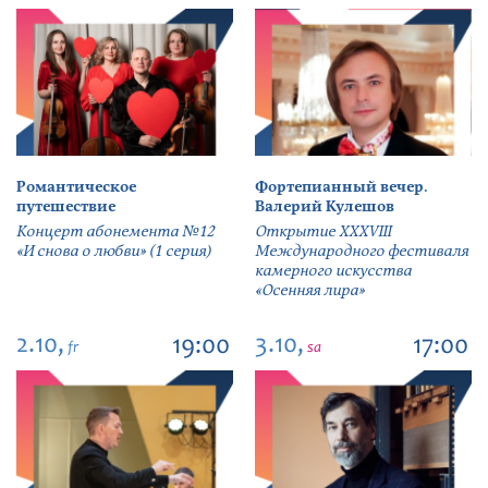
Романтическое
Фортепианный вечер.
путешествие
Валерий Кулешов
Концерт абонемента №12
Открытие ХХХVIII
«И снова о любви» (1 серия)
Международного фестиваля
камерного искусства
«Осенняя лира»
2.10,
3.10,
19:00
17:00
fr
sa