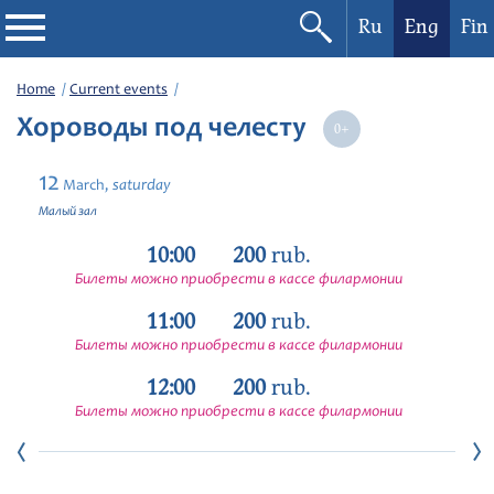
Ru
Eng
Fin
Philharmonic
Home
Current events
Хороводы под челесту
Current events
12
saturday
March,
Festivals
Малый зал
10:00
200
rub.
Билеты можно приобрести в кассе филармонии
11:00
200
rub.
Билеты можно приобрести в кассе филармонии
12:00
200
rub.
Билеты можно приобрести в кассе филармонии