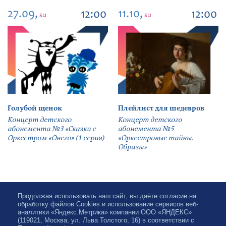
27.09,
11.10,
12:00
12:00
su
su
Голубой щенок
Плейлист для шедевров
Концерт детского
Концерт детского
абонемента №3 «Сказки с
абонемента №5
Оркестром «Онего» (1 серия)
«Оркестровые тайны.
Образы»
Продолжая использовать наш сайт, вы даёте согласие на
обработку файлов Cookies и использование сервисов веб-
аналитики «Яндекс.Метрика» компании ООО «ЯНДЕКС»
(119021, Москва, ул. Льва Толстого, 16) в соответствии с