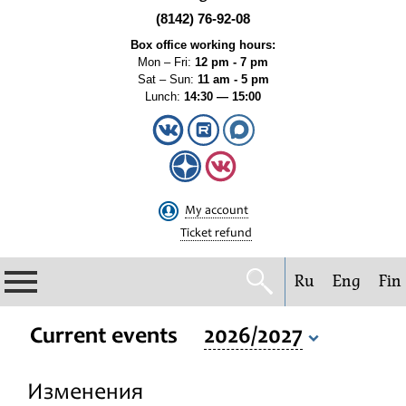
(8142) 76-92-08
Box office working hours:
Mon – Fri:
12 pm - 7 pm
Sat – Sun:
11 am - 5 pm
Lunch:
14:30 — 15:00
My account
Ticket refund
Ru
Eng
Fin
Philharmonic
Current events
2026/2027
Current events
Изменения