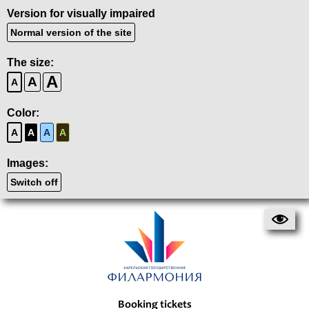
Version for visually impaired
Normal version of the site
The size:
A
A
A
Color:
A
A
A
A
Images:
Switch off
Booking tickets