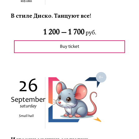
Big hall
В стиле Диско. Танцуют все!
1 200 —
1 700
руб.
Buy ticket
26
September
saturday
Small hall