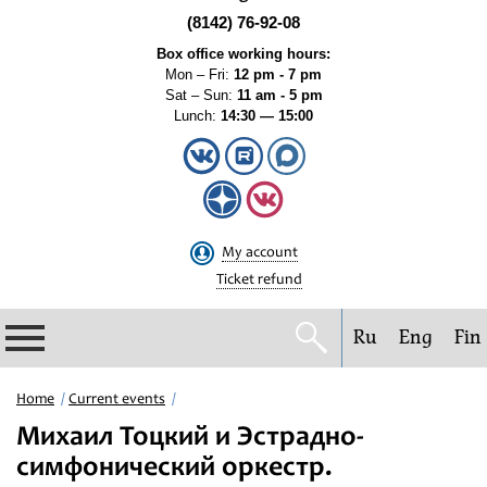
(8142) 76-92-08
Box office working hours:
Mon – Fri:
12 pm - 7 pm
Sat – Sun:
11 am - 5 pm
Lunch:
14:30 — 15:00
My account
Ticket refund
Ru
Eng
Fin
Philharmonic
Home
Current events
Михаил Тоцкий и Эстрадно-
Current events
симфонический оркестр.