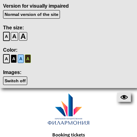
Version for visually impaired
Normal version of the site
The size:
A
A
A
Color:
A
A
A
A
Images:
Switch off
Booking tickets