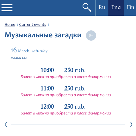
Ru
Eng
Fin
Philharmonic
Home
Current events
Музыкальные загадки
Current events
16
saturday
March,
Festivals
Малый зал
10:00
250
rub.
Билеты можно приобрести в кассе филармонии
11:00
250
rub.
Билеты можно приобрести в кассе филармонии
12:00
250
rub.
Билеты можно приобрести в кассе филармонии