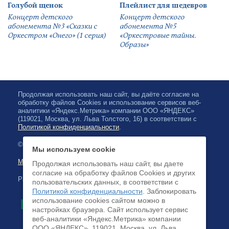
Голубой щенок
Плейлист для шедевров
Концерт детского
Концерт детского
абонемента №3 «Сказки с
абонемента №5
Оркестром «Онего» (1 серия)
«Оркестровые тайны.
Образы»
Продолжая использовать наш сайт, вы даёте согласие на
обработку файлов Cookies и использование сервисов веб-
аналитики «Яндекс.Метрика» компании ООО «ЯНДЕКС»
(119021, Москва, ул. Льва Толстого, 16) в соответствии с
Политикой конфиденциальности
.
© 2026, Karelian State Philharmonic
Мы используем cookie
Map of site
Продолжая использовать наш сайт, вы даете
согласие на обработку файлов Cookies и других
Payment by credit cards available
пользовательских данных, в соответствии с
Политикой конфиденциальности
. Заблокировать
использование cookies сайтом можно в
настройках браузера. Cайт использует сервис
веб-аналитики «Яндекс.Метрика» компании
ООО «ЯНДЕКС», 119021, Москва, ул. Льва