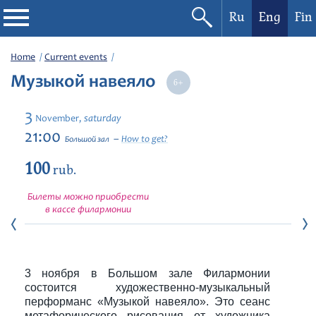
Ru
Eng
Fin
Philharmonic
Home
Current events
Музыкой навеяло
Current events
3
saturday
November,
Festivals
21:00
How to get?
Большой зал
100
rub.
Билеты можно приобрести
в кассе филармонии
3 ноября в Большом зале Филармонии
состоится художественно-музыкальный
перформанс «Музыкой навеяло». Это сеанс
метафорического рисования от художника