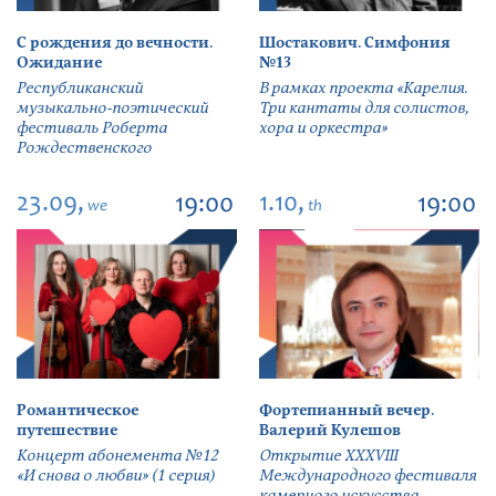
С рождения до вечности.
Шостакович. Симфония
Ожидание
№13
Республиканский
В рамках проекта «Карелия.
музыкально-поэтический
Три кантаты для солистов,
фестиваль Роберта
хора и оркестра»
Рождественского
23.09,
1.10,
19:00
19:00
we
th
Романтическое
Фортепианный вечер.
путешествие
Валерий Кулешов
Концерт абонемента №12
Открытие ХХХVIII
«И снова о любви» (1 серия)
Международного фестиваля
камерного искусства