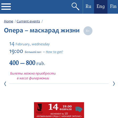
Ru
Eng
Fin
Philharmonic
Home
Current events
Опера – маскарад жизни
Current events
14
wednesday
February,
Festivals
19:00
How to get?
Большой зал
400 — 800
rub.
Билеты можно приобрести
в кассе филармонии