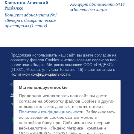
Кошкина. Анатолий
Концерт абонемента №18
Рыбалко
«От первого лица»
Концерт абонемента №1
«Вечера с Симфоническим
оркестром» (1 серия)
Продолжая использовать наш сайт, вы даёте согласие на
обработку файлов Cookies и использование сервисов веб-
аналитики «Яндекс.Метрика» компании ООО «ЯНДЕКС»
(119021, Москва, ул. Льва Толстого, 16) в соответствии с
Политикой конфиденциальности
.
© 2026, Karelian State Philharmonic
Мы используем cookie
Map of site
Продолжая использовать наш сайт, вы даете
согласие на обработку файлов Cookies и других
Payment by credit cards available
пользовательских данных, в соответствии с
Политикой конфиденциальности
. Заблокировать
использование cookies сайтом можно в
настройках браузера. Cайт использует сервис
веб-аналитики «Яндекс.Метрика» компании
ООО «ЯНДЕКС», 119021, Москва, ул. Льва