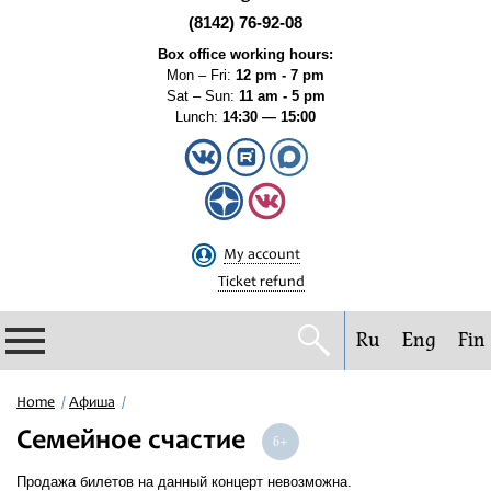
(8142) 76-92-08
Box office working hours:
Mon – Fri:
12 pm - 7 pm
Sat – Sun:
11 am - 5 pm
Lunch:
14:30 — 15:00
My account
Ticket refund
Ru
Eng
Fin
Philharmonic
Home
Афиша
Семейное счастие
Current events
Продажа билетов на данный концерт невозможна.