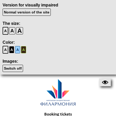
Version for visually impaired
Normal version of the site
The size:
A
A
A
Color:
A
A
A
A
Images:
Switch off
Booking tickets