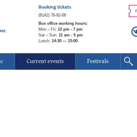
Booking tickets
B
(8142) 76-92-08
Box office working hours:
Mon – Fri:
12 pm - 7 pm
рес
Sat – Sun:
11 am - 5 pm
Lunch:
14:30 — 15:00
ic
Current events
Festivals