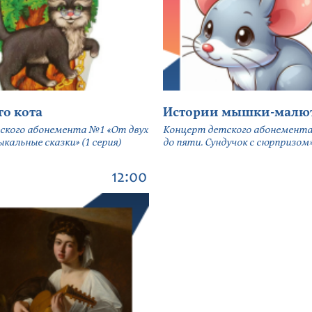
го кота
Истории мышки-малю
ского абонемента №1 «От двух
Концерт детского абонемента
кальные сказки» (1 серия)
до пяти. Сундучок с сюрпризом» 
12:00