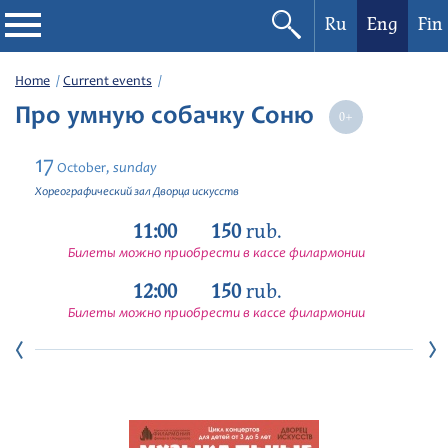
Ru
Eng
Fin
Philharmonic
Home
Current events
Про умную собачку Соню
Current events
17
sunday
October,
Festivals
Хореографический зал Дворца искусств
11:00
150
rub.
Билеты можно приобрести в кассе филармонии
12:00
150
rub.
Билеты можно приобрести в кассе филармонии