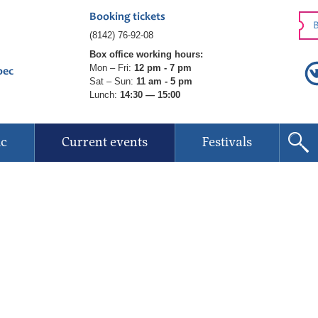
Booking tickets
B
(8142) 76-92-08
Box office working hours:
Mon – Fri:
12 pm - 7 pm
рес
Sat – Sun:
11 am - 5 pm
Lunch:
14:30 — 15:00
ic
Current events
Festivals