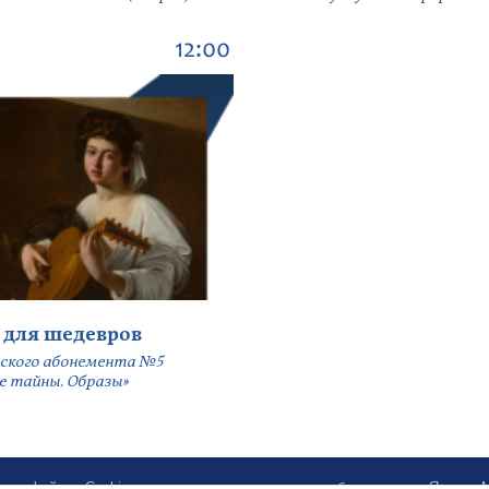
12:00
 для шедевров
ского абонемента №5
е тайны. Образы»
ботку файлов Cookies и использование сервисов веб-аналитики «Яндекс