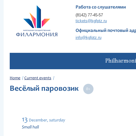
Работа со слушателями
(8142) 77-45-57
tickets@kgfptz.ru
Официальный почтовый ад
info@kgfptz.ru
Philharmon
Home
Current events
Весёлый паровозик
13
saturday
December,
Small hall