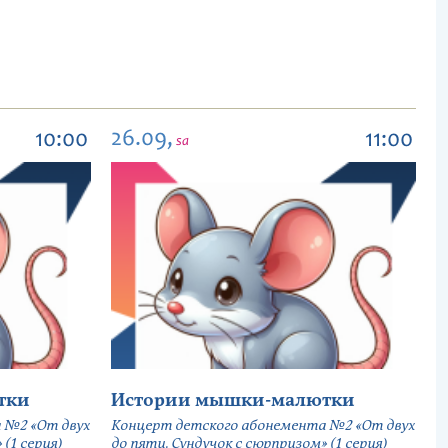
26.09,
10:00
11:00
sa
тки
Истории мышки-малютки
 №2 «От двух
Концерт детского абонемента №2 «От двух
(1 серия)
до пяти. Сундучок с сюрпризом» (1 серия)