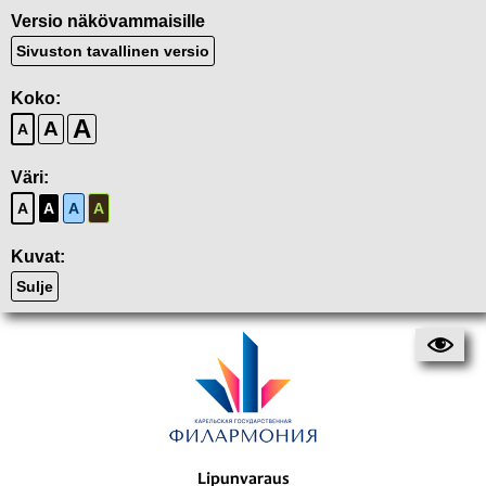
Versio näkövammaisille
Sivuston tavallinen versio
Koko:
A
A
A
Väri:
A
A
A
A
Kuvat:
Sulje
Lipunvaraus