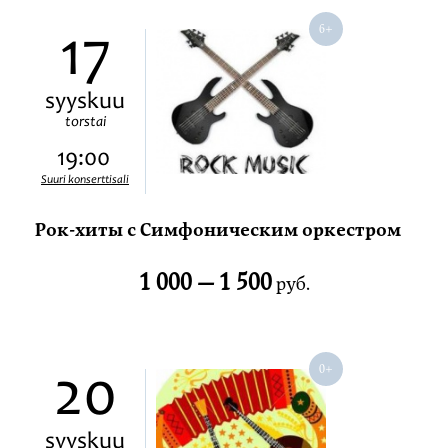
17
syyskuu
torstai
19:00
Suuri konserttisali
Рок-хиты с Симфоническим оркестром
1 000 —
1 500
руб.
20
syyskuu