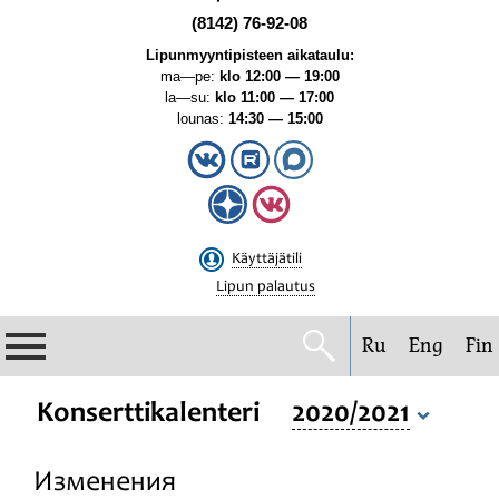
(8142) 76-92-08
Lipunmyyntipisteen aikataulu:
ma—pe:
klo 12:00 — 19:00
la—su:
klo 11:00 — 17:00
lounas:
14:30 — 15:00
Käyttäjätili
Lipun palautus
Ru
Eng
Fin
Filharmonia
Konserttikalenteri
2020/2021
Konserttikalenteri
Изменения