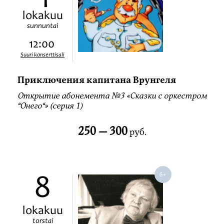
lokakuu
sunnuntai
12:00
Suuri konserttisali
Приключения капитана Врунгеля
Открытие абонемента №3 «Сказки с оркестром
“Онего“» (серия 1)
250 —
300
руб.
8
lokakuu
torstai