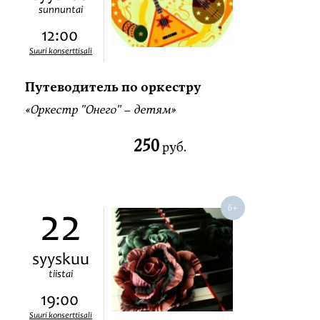
sunnuntai
12:00
Suuri konserttisali
Путеводитель по оркестру
«Оркестр ''Онего'' – детям»
250
руб.
22
syyskuu
tiistai
19:00
Suuri konserttisali