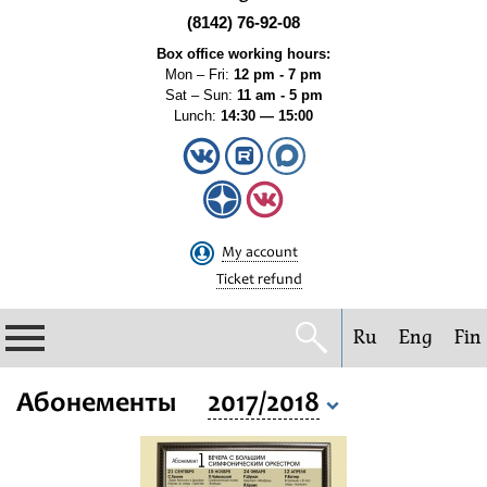
(8142) 76-92-08
Box office working hours:
Mon – Fri:
12 pm - 7 pm
Sat – Sun:
11 am - 5 pm
Lunch:
14:30 — 15:00
My account
Ticket refund
Ru
Eng
Fin
Philharmonic
Абонементы
2017/2018
Current events