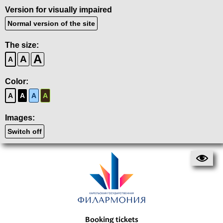
Version for visually impaired
Normal version of the site
The size:
A
A
A
Color:
A
A
A
A
Images:
Switch off
Booking tickets