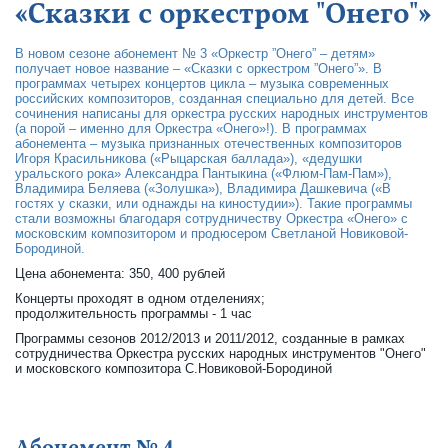
«Сказки с оркестром "Онего"»
В новом сезоне абонемент № 3 «Оркестр ”Онего” – детям»
получает новое название – «Сказки с оркестром ”Онего”». В
программах четырех концертов цикла – музыка современных
российских композиторов, созданная специально для детей. Все
сочинения написаны для оркестра русских народных инструментов
(а порой – именно для Оркестра «Онего»!). В программах
абонемента – музыка признанных отечественных композиторов
Игоря Красильникова («Рыцарская баллада»), «дедушки
уральского рока» Александра Пантыкина («Флюм-Пам-Пам»),
Владимира Беляева («Золушка»), Владимира Дашкевича («В
гостях у сказки, или однажды на киностудии»). Такие программы
стали возможны благодаря сотрудничеству Оркестра «Онего» с
московским композитором и продюсером Светланой Новиковой-
Бородиной.
Цена абонемента: 350, 400 рублей
Концерты проходят в одном отделениях;
продолжительность программы - 1 час
Программы сезонов 2012/2013 и 2011/2012, созданные в рамках
сотрудничества Оркестра русских народных инструментов "Онего"
и московского композитора С.Новиковой-Бородиной