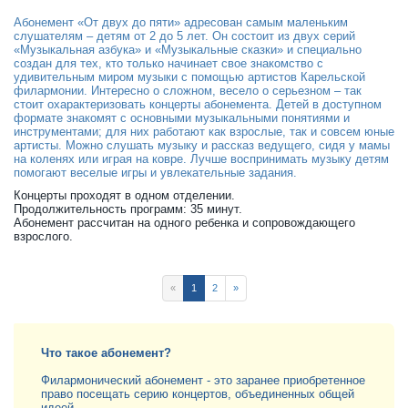
Абонемент «От двух до пяти» адресован самым маленьким
слушателям – детям от 2 до 5 лет. Он состоит из двух серий
«Музыкальная азбука» и «Музыкальные сказки» и специально
создан для тех, кто только начинает свое знакомство с
удивительным миром музыки с помощью артистов Карельской
филармонии. Интересно о сложном, весело о серьезном – так
стоит охарактеризовать концерты абонемента. Детей в доступном
формате знакомят с основными музыкальными понятиями и
инструментами; для них работают как взрослые, так и совсем юные
артисты. Можно слушать музыку и рассказ ведущего, сидя у мамы
на коленях или играя на ковре. Лучше воспринимать музыку детям
помогают веселые игры и увлекательные задания.
Концерты проходят в одном отделении.
Продолжительность программ: 35 минут.
Абонемент рассчитан на одного ребенка и сопровождающего
взрослого.
«
1
2
»
Что такое абонемент?
Филармонический абонемент - это заранее приобретенное
право посещать серию концертов, объединенных общей
идеей.