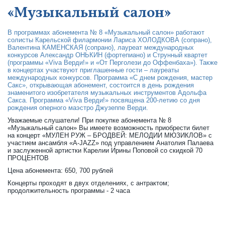
«Музыкальный салон»
В программах абонемента № 8 «Музыкальный салон» работают
солисты Карельской филармонии Лариса ХОЛОДКОВА (сопрано),
Валентина КАМЕНСКАЯ (сопрано), лауреат международных
конкурсов Александр ОНЬКИН (фортепиано) и Струнный квартет
(программы «Viva Верди!» и «От Перголези до Оффенбаха»). Также
в концертах участвуют приглашенные гости – лауреаты
международных конкурсов. Программа «С днем рождения, мастер
Сакс», открывающая абонемент, состоится в день рождения
знаменитого изобретателя музыкальных инструментов Адольфа
Сакса. Программа «Viva Верди!» посвящена 200-летию со дня
рождения оперного маэстро Джузеппе Верди.
Уважаемые слушатели! При покупке абонемента № 8
«Музыкальный салон» Вы имеете возможность приобрести билет
на концерт «МУЛЕН РУЖ – БРОДВЕЙ: МЕЛОДИИ МЮЗИКЛОВ» с
участием ансамбля «A-JAZZ» под управлением Анатолия Палаева
и заслуженной артистки Карелии Ирины Поповой со скидкой 70
ПРОЦЕНТОВ
Цена абонемента: 650, 700 рублей
Концерты проходят в двух отделениях, с антрактом;
продолжительность программы - 2 часа