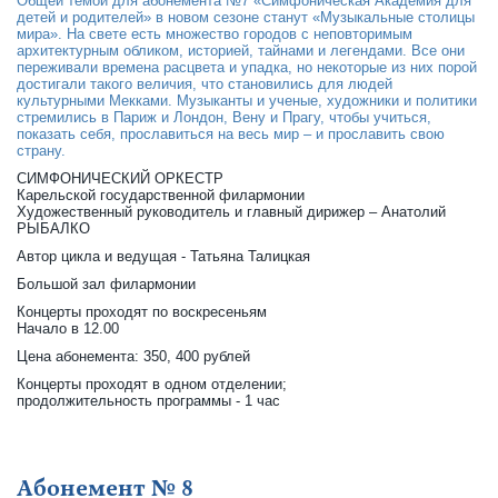
Общей темой для абонемента №7 «Симфоническая Академия для
детей и родителей» в новом сезоне станут «Музыкальные столицы
мира». На свете есть множество городов с неповторимым
архитектурным обликом, историей, тайнами и легендами. Все они
переживали времена расцвета и упадка, но некоторые из них порой
достигали такого величия, что становились для людей
культурными Мекками. Музыканты и ученые, художники и политики
стремились в Париж и Лондон, Вену и Прагу, чтобы учиться,
показать себя, прославиться на весь мир – и прославить свою
страну.
СИМФОНИЧЕСКИЙ ОРКЕСТР
Карельской государственной филармонии
Художественный руководитель и главный дирижер – Анатолий
РЫБАЛКО
Автор цикла и ведущая - Татьяна Талицкая
Большой зал филармонии
Концерты проходят по воскресеньям
Начало в 12.00
Цена абонемента: 350, 400 рублей
Концерты проходят в одном отделении;
продолжительность программы - 1 час
Абонемент № 8