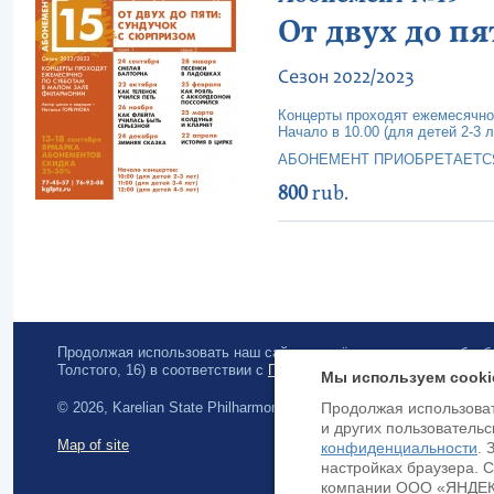
От двух до пя
Сезон 2022/2023
Концерты проходят ежемесячно
Начало в 10.00 (для детей 2-3 ле
АБОНЕМЕНТ ПРИОБРЕТАЕТС
800
rub.
Продолжая использовать наш сайт, вы даёте согласие на обра
Толстого, 16) в соответствии с
Политикой конфиденциальности
.
Мы используем cooki
© 2026, Karelian State Philharmonic
Продолжая использоват
и других пользовательс
Map of site
конфиденциальности
. 
настройках браузера. 
компании ООО «ЯНДЕКС»