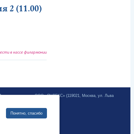
 2 (11.00)
сти в кассе филармонии
.Метрика» компании ООО «ЯНДЕКС» (119021, Москва, ул. Льва
Site development:
Понятно, спасибо
Internet business systems