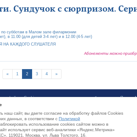
ти. Сундучок с сюрпризом. Серия
 по субботам в Малом зале филармонии
т), в 11.00 (для детей 3-4 лет) и в 12.00 (4-5 лет)
Я НА КАЖДОГО СЛУШАТЕЛЯ
Абонементы можно приобре
«
1
2
3
4
»
ботку файлов Cookies и использование сервисов веб-аналитики «Яндекс
e
ь наш сайт, вы даете согласие на обработку файлов Cookies
Payment by credit cards available
ких данных, в соответствии с
Политикой
Заблокировать использование cookies сайтом можно в
Cайт использует сервис веб-аналитики «Яндекс.Метрика»
, 119021, Москва, ул. Льва Толстого, 16.