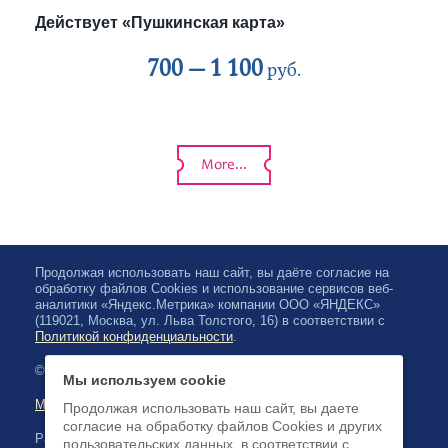
Действует «Пушкинская карта»
700 —
1 100
руб.
More...
Продолжая использовать наш сайт, вы даёте согласие на
обработку файлов Cookies и использование сервисов веб-
аналитики «Яндекс.Метрика» компании ООО «ЯНДЕКС»
(119021, Москва, ул. Льва Толстого, 16) в соответствии с
Политикой конфиденциальности
.
© 2026, Karelian State Philharmonic
Мы используем cookie
Map of site
Продолжая использовать наш сайт, вы даете
согласие на обработку файлов Cookies и других
Payment by credit cards available
пользовательских данных, в соответствии с