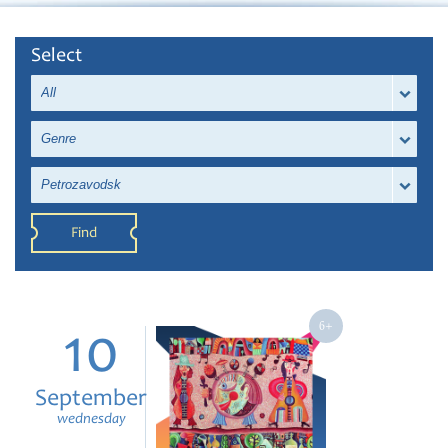
Select
All
Genre
Petrozavodsk
Find
10
September
wednesday