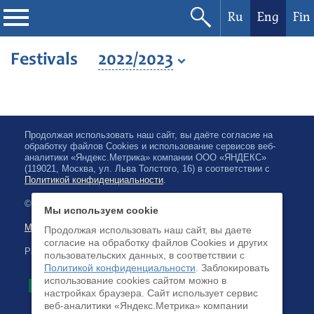
Ru
Eng
Fin
Philharmonic
Festivals
2022/2023
Current events
Festivals
Продолжая использовать наш сайт, вы даёте согласие на
обработку файлов Cookies и использование сервисов веб-
аналитики «Яндекс.Метрика» компании ООО «ЯНДЕКС»
(119021, Москва, ул. Льва Толстого, 16) в соответствии с
Политикой конфиденциальности
.
© 2026, Karelian State Philharmonic
Мы используем cookie
Map of site
Продолжая использовать наш сайт, вы даете
согласие на обработку файлов Cookies и других
Payment by credit cards available
пользовательских данных, в соответствии с
Политикой конфиденциальности
. Заблокировать
использование cookies сайтом можно в
настройках браузера. Cайт использует сервис
веб-аналитики «Яндекс.Метрика» компании