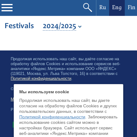
Ru
Eng
Fin
Philharmonic
Festivals
2024/2025
Current events
Festivals
Продолжая использовать наш сайт, вы даёте согласие на
обработку файлов Cookies и использование сервисов веб-
аналитики «Яндекс.Метрика» компании ООО «ЯНДЕКС»
(119021, Москва, ул. Льва Толстого, 16) в соответствии с
Политикой конфиденциальности
.
© 2026, Karelian State Philharmonic
Мы используем cookie
Map of site
Продолжая использовать наш сайт, вы даете
согласие на обработку файлов Cookies и других
Payment by credit cards available
пользовательских данных, в соответствии с
Политикой конфиденциальности
. Заблокировать
использование cookies сайтом можно в
настройках браузера. Cайт использует сервис
веб-аналитики «Яндекс.Метрика» компании