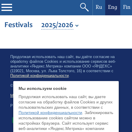
Ru
Eng
Fin
Philharmonic
Festivals
2025/2026
Current events
Festivals
Продолжая использовать наш сайт, вы даёте согласие на
обработку файлов Cookies и использование сервисов веб-
аналитики «Яндекс.Метрика» компании ООО «ЯНДЕКС»
(119021, Москва, ул. Льва Толстого, 16) в соответствии с
Политикой конфиденциальности
.
© 2026, Karelian State Philharmonic
Мы используем cookie
Map of site
Продолжая использовать наш сайт, вы даете
согласие на обработку файлов Cookies и других
Payment by credit cards available
пользовательских данных, в соответствии с
Политикой конфиденциальности
. Заблокировать
использование cookies сайтом можно в
настройках браузера. Cайт использует сервис
веб-аналитики «Яндекс.Метрика» компании