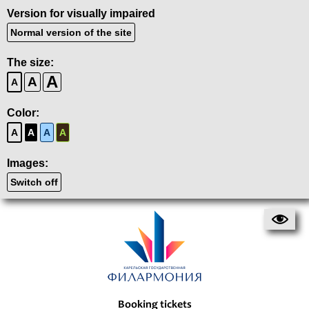
Version for visually impaired
Normal version of the site
The size:
A
A
A
Color:
A
A
A
A
Images:
Switch off
Booking tickets