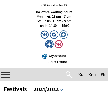
(8142) 76-92-08
Box office working hours:
Mon – Fri:
12 pm - 7 pm
Sat – Sun:
11 am - 5 pm
Lunch:
14:30 — 15:00
My account
Ticket refund
Ru
Eng
Fin
Philharmonic
Festivals
2021/2022
Current events